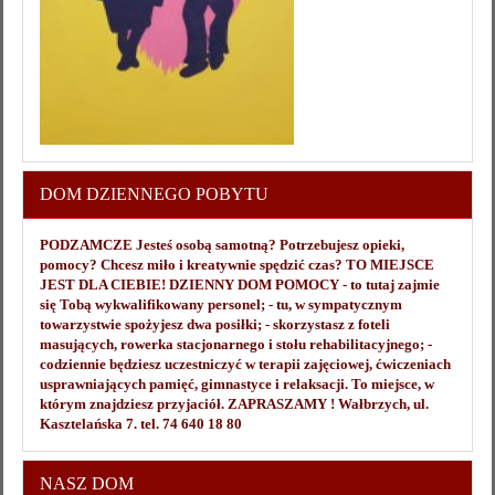
DOM DZIENNEGO POBYTU
PODZAMCZE Jesteś osobą samotną? Potrzebujesz opieki,
pomocy? Chcesz miło i kreatywnie spędzić czas? TO MIEJSCE
JEST DLA CIEBIE! DZIENNY DOM POMOCY - to tutaj zajmie
się Tobą wykwalifikowany personel; - tu, w sympatycznym
towarzystwie spożyjesz dwa posiłki; - skorzystasz z foteli
masujących, rowerka stacjonarnego i stołu rehabilitacyjnego; -
codziennie będziesz uczestniczyć w terapii zajęciowej, ćwiczeniach
usprawniających pamięć, gimnastyce i relaksacji. To miejsce, w
którym znajdziesz przyjaciół. ZAPRASZAMY ! Wałbrzych, ul.
Kasztelańska 7. tel. 74 640 18 80
NASZ DOM