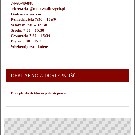
74-66-40-888
sekretariat@mops.walbrzych.pl
Godziny otwarcia:
Poniedziałek: 7:30 – 15:30
Wtorek: 7:30 – 15:30
Środa: 7:30 – 15:30
Czwartek: 7:30 – 15:30
Piątek 7:30 – 15:30
Weekendy: zamknięte
DEKLARACJA DOSTEPNOŚĆI
Przejdź do deklaracji dostępności