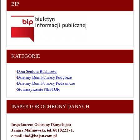
BIP
KATEGORIE
Dom Seniora Rusinowa
Dzienny Dom Pomocy Podgórze
Dzienny Dom Pomocy Podzamcze
Stowarzyszenie NESTOR
INSPEKTOR OCHRONY DANYCH
Inspektorem Ochrony Danych jest
Janusz Malinowski, tel. 601822371,
e-mail: iod@bajan.com.pl