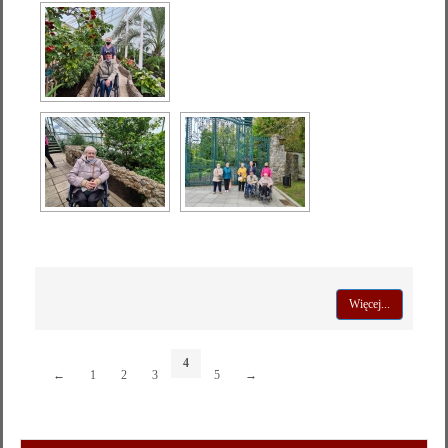
Więcej...
4
←
1
2
3
5
→