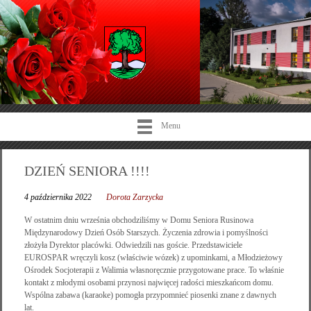
Menu
DZIEŃ SENIORA !!!!
4 października 2022
Dorota Zarzycka
W ostatnim dniu września obchodziliśmy w Domu Seniora Rusinowa
Międzynarodowy Dzień Osób Starszych. Życzenia zdrowia i pomyślności
złożyła Dyrektor placówki. Odwiedzili nas goście. Przedstawiciele
EUROSPAR wręczyli kosz (właściwie wózek) z upominkami, a Młodzieżowy
Ośrodek Socjoterapii z Walimia własnoręcznie przygotowane prace. To właśnie
kontakt z młodymi osobami przynosi najwięcej radości mieszkańcom domu.
Wspólna zabawa (karaoke) pomogła przypomnieć piosenki znane z dawnych
lat.