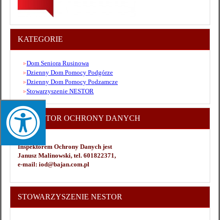
KATEGORIE
Dom Seniora Rusinowa
Dzienny Dom Pomocy Podgórze
Dzienny Dom Pomocy Podzamcze
Stowarzyszenie NESTOR
INSPEKTOR OCHRONY DANYCH
Inspektorem Ochrony Danych jest
Janusz Malinowski, tel. 601822371,
e-mail: iod@bajan.com.pl
STOWARZYSZENIE NESTOR