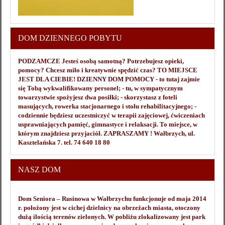
DOM DZIENNEGO POBYTU
PODZAMCZE Jesteś osobą samotną? Potrzebujesz opieki,
pomocy? Chcesz miło i kreatywnie spędzić czas? TO MIEJSCE
JEST DLA CIEBIE! DZIENNY DOM POMOCY - to tutaj zajmie
się Tobą wykwalifikowany personel; - tu, w sympatycznym
towarzystwie spożyjesz dwa posiłki; - skorzystasz z foteli
masujących, rowerka stacjonarnego i stołu rehabilitacyjnego; -
codziennie będziesz uczestniczyć w terapii zajęciowej, ćwiczeniach
usprawniających pamięć, gimnastyce i relaksacji. To miejsce, w
którym znajdziesz przyjaciół. ZAPRASZAMY ! Wałbrzych, ul.
Kasztelańska 7. tel. 74 640 18 80
NASZ DOM
Dom Seniora – Rusinowa w Wałbrzychu funkcjonuje od maja 2014
r. położony jest w cichej dzielnicy na obrzeżach miasta, otoczony
dużą ilością terenów zielonych. W pobliżu zlokalizowany jest park