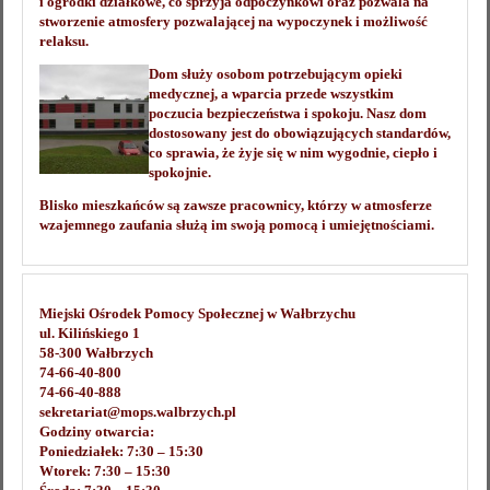
i ogródki działkowe, co sprzyja odpoczynkowi oraz pozwala na
stworzenie atmosfery pozwalającej na wypoczynek i możliwość
relaksu.
Dom służy osobom potrzebującym opieki
medycznej, a wparcia przede wszystkim
poczucia bezpieczeństwa i spokoju. Nasz dom
dostosowany jest do obowiązujących standardów,
co sprawia, że żyje się w nim wygodnie, ciepło i
spokojnie.
Blisko mieszkańców są zawsze pracownicy, którzy w atmosferze
wzajemnego zaufania służą im swoją pomocą i umiejętnościami.
Miejski Ośrodek Pomocy Społecznej w Wałbrzychu
ul. Kilińskiego 1
58-300 Wałbrzych
74-66-40-800
74-66-40-888
sekretariat@mops.walbrzych.pl
Godziny otwarcia:
Poniedziałek: 7:30 – 15:30
Wtorek: 7:30 – 15:30