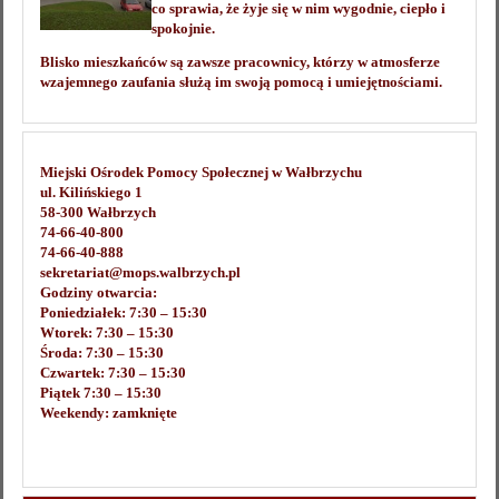
co sprawia, że żyje się w nim wygodnie, ciepło i
spokojnie.
Blisko mieszkańców są zawsze pracownicy, którzy w atmosferze
wzajemnego zaufania służą im swoją pomocą i umiejętnościami.
Miejski Ośrodek Pomocy Społecznej w Wałbrzychu
ul. Kilińskiego 1
58-300 Wałbrzych
74-66-40-800
74-66-40-888
sekretariat@mops.walbrzych.pl
Godziny otwarcia:
Poniedziałek: 7:30 – 15:30
Wtorek: 7:30 – 15:30
Środa: 7:30 – 15:30
Czwartek: 7:30 – 15:30
Piątek 7:30 – 15:30
Weekendy: zamknięte