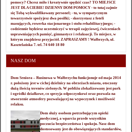
pomocy? Chcesz miło i kreatywnie spędzić czas? TO MIEJSCE
JEST DLA CIEBIE! DZIENNY DOM POMOCY - to tutaj zajmie
się Tobą wykwalifikowany personel; - tu, w sympatycznym
towarzystwie spożyjesz dwa posiłki; - skorzystasz z foteli
masujących, rowerka stacjonarnego i stołu rehabilitacyjnego; -
codziennie będziesz uczestniczyć w terapii zajęciowej, ćwiczeniach
usprawniających pamięć, gimnastyce i relaksacji. To miejsce, w
którym znajdziesz przyjaciół. ZAPRASZAMY ! Wałbrzych, ul.
Kasztelańska 7. tel. 74 640 18 80
NASZ DOM
Dom Seniora – Rusinowa w Wałbrzychu funkcjonuje od maja 2014
r. położony jest w cichej dzielnicy na obrzeżach miasta, otoczony
dużą ilością terenów zielonych. W pobliżu zlokalizowany jest park
i ogródki działkowe, co sprzyja odpoczynkowi oraz pozwala na
stworzenie atmosfery pozwalającej na wypoczynek i możliwość
relaksu.
Dom służy osobom potrzebującym opieki
medycznej, a wparcia przede wszystkim
poczucia bezpieczeństwa i spokoju. Nasz dom
dostosowany jest do obowiązujących standardów,