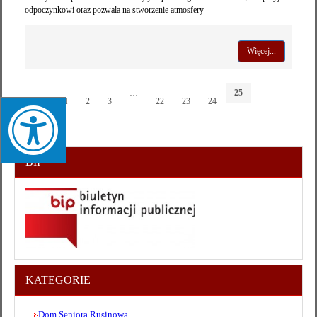
odpoczynkowi oraz pozwala na stworzenie atmosfery
Więcej...
…
25
←
1
2
3
22
23
24
BIP
KATEGORIE
Dom Seniora Rusinowa