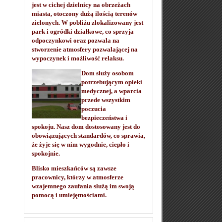
jest w cichej dzielnicy na obrzeżach
miasta, otoczony dużą ilością terenów
zielonych. W pobliżu zlokalizowany jest
park i ogródki działkowe, co sprzyja
odpoczynkowi oraz pozwala na
stworzenie atmosfery pozwalającej na
wypoczynek i możliwość relaksu.
Dom służy osobom
potrzebującym opieki
medycznej, a wparcia
przede wszystkim
poczucia
bezpieczeństwa i
spokoju. Nasz dom dostosowany jest do
obowiązujących standardów, co sprawia,
że żyje się w nim wygodnie, ciepło i
spokojnie.
Blisko mieszkańców są zawsze
pracownicy, którzy w atmosferze
wzajemnego zaufania służą im swoją
pomocą i umiejętnościami.