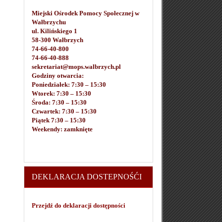
Miejski Ośrodek Pomocy Społecznej w
Wałbrzychu
ul. Kilińskiego 1
58-300 Wałbrzych
74-66-40-800
74-66-40-888
sekretariat@mops.walbrzych.pl
Godziny otwarcia:
Poniedziałek: 7:30 – 15:30
Wtorek: 7:30 – 15:30
Środa: 7:30 – 15:30
Czwartek: 7:30 – 15:30
Piątek 7:30 – 15:30
Weekendy: zamknięte
DEKLARACJA DOSTEPNOŚĆI
Przejdź do deklaracji dostępności