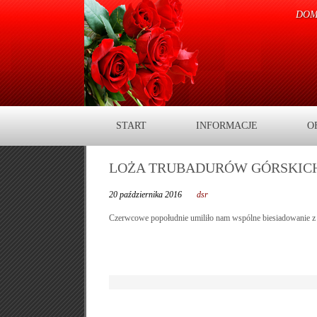
DOM
START
INFORMACJE
O
LOŻA TRUBADURÓW GÓRSKICH
20 października 2016
dsr
Czerwcowe popołudnie umiliło nam wspólne biesiadowanie z 