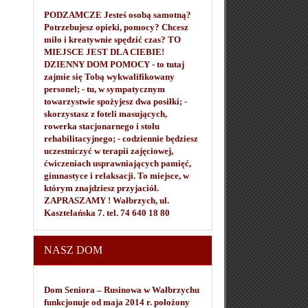
PODZAMCZE Jesteś osobą samotną?
Potrzebujesz opieki, pomocy? Chcesz
miło i kreatywnie spędzić czas? TO
MIEJSCE JEST DLA CIEBIE!
DZIENNY DOM POMOCY - to tutaj
zajmie się Tobą wykwalifikowany
personel; - tu, w sympatycznym
towarzystwie spożyjesz dwa posiłki; -
skorzystasz z foteli masujących,
rowerka stacjonarnego i stołu
rehabilitacyjnego; - codziennie będziesz
uczestniczyć w terapii zajęciowej,
ćwiczeniach usprawniających pamięć,
gimnastyce i relaksacji. To miejsce, w
którym znajdziesz przyjaciół.
ZAPRASZAMY ! Wałbrzych, ul.
Kasztelańska 7. tel. 74 640 18 80
NASZ DOM
Dom Seniora – Rusinowa w Wałbrzychu
funkcjonuje od maja 2014 r. położony