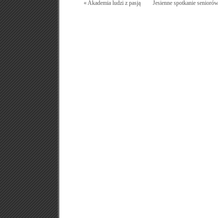
« Akademia ludzi z pasją
Jesienne spotkanie senioró