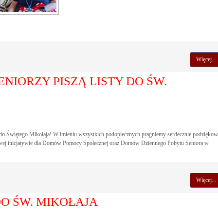
Więcej...
ENIORZY PISZĄ LISTY DO ŚW.
w do Świętego Mikołaja! W imieniu wszystkich podopiecznych pragniemy serdecznie podziękow
kowej inicjatywie dla Domów Pomocy Społecznej oraz Domów Dziennego Pobytu Seniora w
Więcej...
DO ŚW. MIKOŁAJA