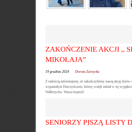
ZAKOŃCZENIE AKCJI ,, S
MIKOŁAJA”
19 grudnia 2024
Dorota Zarzycka
Z radością informujemy, że zakończyliśmy naszą akcję listó
wspaniałym Darczyńczom, którzy wzięli udział w tej wyjąt
Wałbrzychu. Wasza hojność
SENIORZY PISZĄ LISTY 