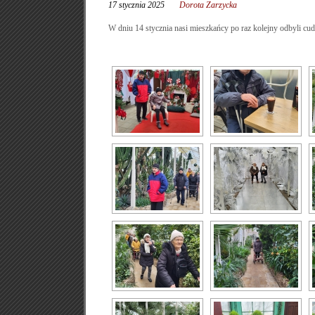
17 stycznia 2025
Dorota Zarzycka
W dniu 14 stycznia nasi mieszkańcy po raz kolejny odbyli cu