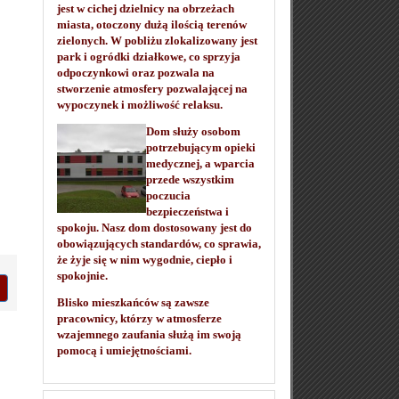
jest w cichej dzielnicy na obrzeżach
miasta, otoczony dużą ilością terenów
zielonych. W pobliżu zlokalizowany jest
park i ogródki działkowe, co sprzyja
odpoczynkowi oraz pozwala na
stworzenie atmosfery pozwalającej na
wypoczynek i możliwość relaksu.
Dom służy osobom
potrzebującym opieki
medycznej, a wparcia
przede wszystkim
poczucia
bezpieczeństwa i
spokoju. Nasz dom dostosowany jest do
obowiązujących standardów, co sprawia,
że żyje się w nim wygodnie, ciepło i
spokojnie.
Blisko mieszkańców są zawsze
pracownicy, którzy w atmosferze
wzajemnego zaufania służą im swoją
pomocą i umiejętnościami.