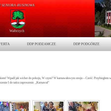
 SENIORA-RUSINOWA
Wałbrzych
FERTA
DDP PODZAMCZE
DDP PODGÓRZE
askiem! Wpadł jak wicher do pokoju, W czym? W karnawałowym stroju – Cześć. Przybiegłem 
szenie I do tańca zaproszenie. „Karnawał”