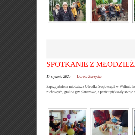
SPOTKANIE Z MŁODZIE
17 stycznia 2025
Dorota Zarzycka
Zaprzyjaźniona młodzież z Ośrodka Socjoterapii w Walimiu kol
ruchowych, grali w gry planszowe, a panie upiększały swoje