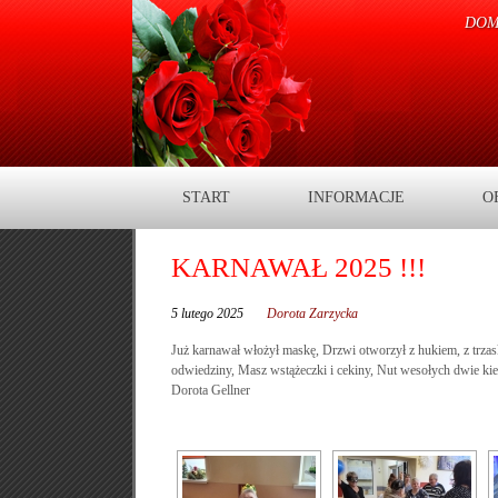
DOM
START
INFORMACJE
O
KARNAWAŁ 2025 !!!
5 lutego 2025
Dorota Zarzycka
Już karnawał włożył maskę, Drzwi otworzył z hukiem, z trz
odwiedziny, Masz wstążeczki i cekiny, Nut wesołych dwie kie
Dorota Gellner