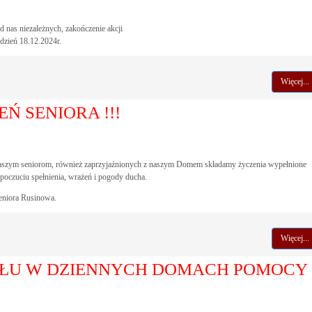
 nas niezależnych, zakończenie akcji
 dzień 18.12.2024r.
Więcej...
 SENIORA !!!
szym seniorom, również zaprzyjaźnionych z naszym Domem składamy życzenia wypełnione
 poczuciu spełnienia, wrażeń i pogody ducha.
eniora Rusinowa.
Więcej...
AŁU W DZIENNYCH DOMACH POMOCY