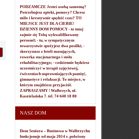
PODZAMCZE Jesteś osobą samotną?
Potrzebujesz opieki, pomocy? Chcesz
miło i kreatywnie spędzić czas? TO
MIEJSCE JEST DLA CIEBIE!
DZIENNY DOM POMOCY - to tutaj
zajmie się Tobą wykwalifikowany
personel; - tu, w sympatycznym
towarzystwie spożyjesz dwa posiłki; -
skorzystasz z foteli masujących,
rowerka stacjonarnego i stołu
rehabilitacyjnego; - codziennie będziesz
uczestniczyć w terapii zajęciowej,
ćwiczeniach usprawniających pamięć,
gimnastyce i relaksacji. To miejsce, w
którym znajdziesz przyjaciół.
ZAPRASZAMY ! Wałbrzych, ul.
Kasztelańska 7. tel. 74 640 18 80
NASZ DOM
Dom Seniora – Rusinowa w Wałbrzychu
funkcjonuje od maja 2014 r. położony