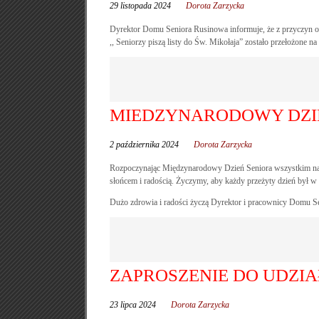
29 listopada 2024
Dorota Zarzycka
Dyrektor Domu Seniora Rusinowa informuje, że z przyczyn od
,, Seniorzy piszą listy do Św. Mikołaja” zostało przełożone na
MIEDZYNARODOWY DZIEŃ
2 października 2024
Dorota Zarzycka
Rozpoczynając Międzynarodowy Dzień Seniora wszystkim na
słońcem i radością. Życzymy, aby każdy przeżyty dzień był w
Dużo zdrowia i radości życzą Dyrektor i pracownicy Domu S
ZAPROSZENIE DO UDZI
23 lipca 2024
Dorota Zarzycka