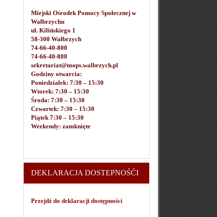
Miejski Ośrodek Pomocy Społecznej w
Wałbrzychu
ul. Kilińskiego 1
58-300 Wałbrzych
74-66-40-800
74-66-40-888
sekretariat@mops.walbrzych.pl
Godziny otwarcia:
Poniedziałek: 7:30 – 15:30
Wtorek: 7:30 – 15:30
Środa: 7:30 – 15:30
Czwartek: 7:30 – 15:30
Piątek 7:30 – 15:30
Weekendy: zamknięte
DEKLARACJA DOSTEPNOŚĆI
Przejdź do deklaracji dostępności