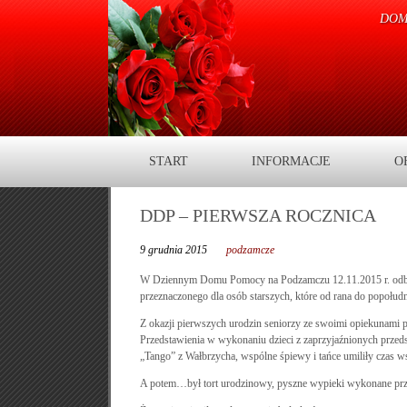
DOM
START
INFORMACJE
O
DDP – PIERWSZA ROCZNICA
9 grudnia 2015
podzamcze
W Dziennym Domu Pomocy na Podzamczu 12.11.2015 r. odbyła s
przeznaczonego dla osób starszych, które od rana do popołud
Z okazji pierwszych urodzin seniorzy ze swoimi opiekunami prz
Przedstawienia w wykonaniu dzieci z zaprzyjaźnionych prze
„Tango” z Wałbrzycha, wspólne śpiewy i tańce umiliły czas 
A potem…był tort urodzinowy, pyszne wypieki wykonane prze