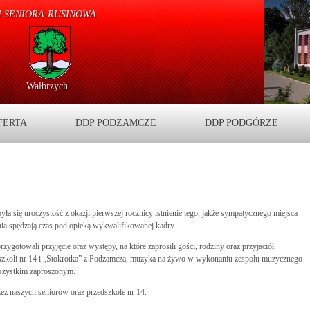
 SENIORA-RUSINOWA
Wałbrzych
FERTA
DDP PODZAMCZE
DDP PODGÓRZE
ię uroczystość z okazji pierwszej rocznicy istnienie tego, jakże sympatycznego miejsca
nia spędzają czas pod opieką wykwalifikowanej kadry.
ygotowali przyjęcie oraz występy, na które zaprosili gości, rodziny oraz przyjaciół.
dszkoli nr 14 i „Stokrotka” z Podzamcza, muzyka na żywo w wykonaniu zespołu muzycznego
wszystkim zaproszonym.
z naszych seniorów oraz przedszkole nr 14.