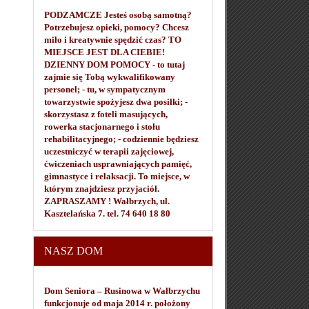
PODZAMCZE Jesteś osobą samotną?
Potrzebujesz opieki, pomocy? Chcesz
miło i kreatywnie spędzić czas? TO
MIEJSCE JEST DLA CIEBIE!
DZIENNY DOM POMOCY - to tutaj
zajmie się Tobą wykwalifikowany
personel; - tu, w sympatycznym
towarzystwie spożyjesz dwa posiłki; -
skorzystasz z foteli masujących,
rowerka stacjonarnego i stołu
rehabilitacyjnego; - codziennie będziesz
uczestniczyć w terapii zajęciowej,
ćwiczeniach usprawniających pamięć,
gimnastyce i relaksacji. To miejsce, w
którym znajdziesz przyjaciół.
ZAPRASZAMY ! Wałbrzych, ul.
Kasztelańska 7. tel. 74 640 18 80
NASZ DOM
Dom Seniora – Rusinowa w Wałbrzychu
funkcjonuje od maja 2014 r. położony