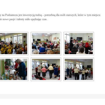
 na Podzamczu jest inwestycją trafną – potrzebną dla osób starszych, które w tym miejscu
 nowe pasje i talenty miło spędzając czas.