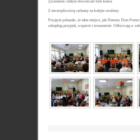
Życzeniom i miłym słowom nie było końca.
Z niecierpliwością czekamy na kolejne urodziny.
Przyjęcie pokazało, że takie miejsce, jak Dzienny Dom Pomocy
odnajdują przyjaźń, wsparcie i zrozumienie. Odkrywają w sobie