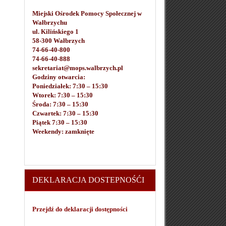
Miejski Ośrodek Pomocy Społecznej w
Wałbrzychu
ul. Kilińskiego 1
58-300 Wałbrzych
74-66-40-800
74-66-40-888
sekretariat@mops.walbrzych.pl
Godziny otwarcia:
Poniedziałek: 7:30 – 15:30
Wtorek: 7:30 – 15:30
Środa: 7:30 – 15:30
Czwartek: 7:30 – 15:30
Piątek 7:30 – 15:30
Weekendy: zamknięte
DEKLARACJA DOSTEPNOŚĆI
Przejdź do deklaracji dostępności