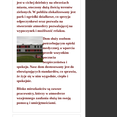
jest w cichej dzielnicy na obrzeżach
miasta, otoczony dużą ilością terenów
zielonych. W pobliżu zlokalizowany jest
park i ogródki działkowe, co sprzyja
odpoczynkowi oraz pozwala na
stworzenie atmosfery pozwalającej na
wypoczynek i możliwość relaksu.
Dom służy osobom
potrzebującym opieki
medycznej, a wparcia
przede wszystkim
poczucia
bezpieczeństwa i
spokoju. Nasz dom dostosowany jest do
obowiązujących standardów, co sprawia,
że żyje się w nim wygodnie, ciepło i
spokojnie.
Blisko mieszkańców są zawsze
pracownicy, którzy w atmosferze
wzajemnego zaufania służą im swoją
pomocą i umiejętnościami.