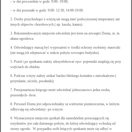
– w dni powszednie w godz. 9:00- 19:00;
– w dni pozostałe w godz. 9:00- 12:30; 14:00-19:00.
2. Osoby przychodzące z wizytą nie mogą mieć podwyższonej temperatury ani
innych objawów chorobowych ( np. kaszlu, kataru).
3. Rekomendowanym miejscem odwiedzin jest teren na zewnątrz Domu, m. in.
altana ogrodowa.
4. Odwiedzający muszą być wyposażeni w środki ochrony osobistej- maseczki
(nie mogą ich zdejmować w trakcie pobytu wewnątrz budynku).
5. Przed i po spotkaniu należy zdezynfekować ręce- pojemniki znajdują się przy
wejściach do obiektu.
6. Podczas wizyty należy unikać bardzo bliskiego kontaktu z mieszkańcem (
przytulanie, uściski, pocałunki).
7. Pensjonariusza leżącego może odwiedzać jednoczasowo jedna osoba,
pozostałych- dwie.
8. Personel Domu jest odpowiedzialny za wietrzenie pomieszczenia, w którym
odbywają się odwiedziny- po wizycie.
9. Wyznaczonym miejscem spotkań dla samodzielnie poruszających się
rezydentów jest sala dziennego pobytu, do której odwiedzający wchodzą od
strony ogrodu. W przypadku osób leżących spotkanie może się odbyć w