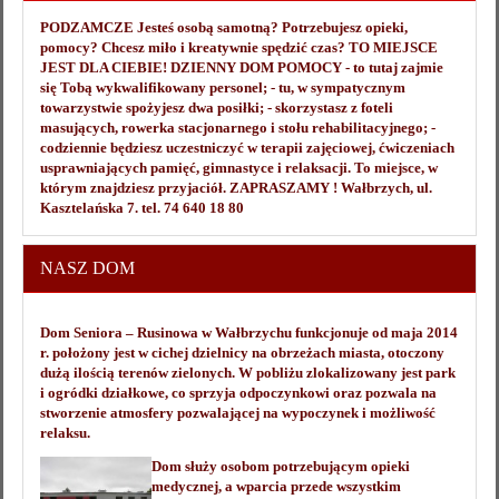
PODZAMCZE Jesteś osobą samotną? Potrzebujesz opieki,
pomocy? Chcesz miło i kreatywnie spędzić czas? TO MIEJSCE
JEST DLA CIEBIE! DZIENNY DOM POMOCY - to tutaj zajmie
się Tobą wykwalifikowany personel; - tu, w sympatycznym
towarzystwie spożyjesz dwa posiłki; - skorzystasz z foteli
masujących, rowerka stacjonarnego i stołu rehabilitacyjnego; -
codziennie będziesz uczestniczyć w terapii zajęciowej, ćwiczeniach
usprawniających pamięć, gimnastyce i relaksacji. To miejsce, w
którym znajdziesz przyjaciół. ZAPRASZAMY ! Wałbrzych, ul.
Kasztelańska 7. tel. 74 640 18 80
NASZ DOM
Dom Seniora – Rusinowa w Wałbrzychu funkcjonuje od maja 2014
r. położony jest w cichej dzielnicy na obrzeżach miasta, otoczony
dużą ilością terenów zielonych. W pobliżu zlokalizowany jest park
i ogródki działkowe, co sprzyja odpoczynkowi oraz pozwala na
stworzenie atmosfery pozwalającej na wypoczynek i możliwość
relaksu.
Dom służy osobom potrzebującym opieki
medycznej, a wparcia przede wszystkim