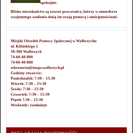
spokojnie.
Blisko mieszkańców są zawsze pracownicy, którzy w atmosferze
wzajemnego zaufania służą im swoją pomocą i umiejętnościami.
Miejski Ośrodek Pomocy Społecznej w Wałbrzychu
ul. Kilińskiego 1
58-300 Wałbrzych
74-66-40-800
74-66-40-888
sekretariat@mops.walbrzych.pl
Godziny otwarcia:
Poniedziałek: 7:30 – 15:30
Wtorek: 7:30 – 15:30
Środa: 7:30 – 15:30
Czwartek: 7:30 – 15:30
Piątek 7:30 – 15:30
Weekendy: zamknięte