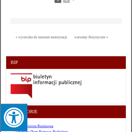
« wycieczka do muzeum motoryzacji
warsztaty florystyczne »
BIP
KATEGORIE
Dom Seniora Rusinowa
Dzienny Dom Pomocy Podgórze