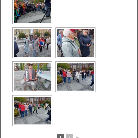
1
2
►