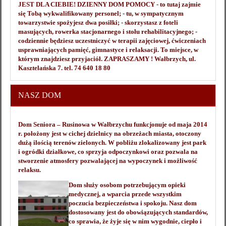
JEST DLA CIEBIE! DZIENNY DOM POMOCY - to tutaj zajmie
się Tobą wykwalifikowany personel; - tu, w sympatycznym
towarzystwie spożyjesz dwa posiłki; - skorzystasz z foteli
masujących, rowerka stacjonarnego i stołu rehabilitacyjnego; -
codziennie będziesz uczestniczyć w terapii zajęciowej, ćwiczeniach
usprawniających pamięć, gimnastyce i relaksacji. To miejsce, w
którym znajdziesz przyjaciół. ZAPRASZAMY ! Wałbrzych, ul.
Kasztelańska 7. tel. 74 640 18 80
NASZ DOM
Dom Seniora – Rusinowa w Wałbrzychu funkcjonuje od maja 2014
r. położony jest w cichej dzielnicy na obrzeżach miasta, otoczony
dużą ilością terenów zielonych. W pobliżu zlokalizowany jest park
i ogródki działkowe, co sprzyja odpoczynkowi oraz pozwala na
stworzenie atmosfery pozwalającej na wypoczynek i możliwość
relaksu.
Dom służy osobom potrzebującym opieki
medycznej, a wparcia przede wszystkim
poczucia bezpieczeństwa i spokoju. Nasz dom
dostosowany jest do obowiązujących standardów,
co sprawia, że żyje się w nim wygodnie, ciepło i