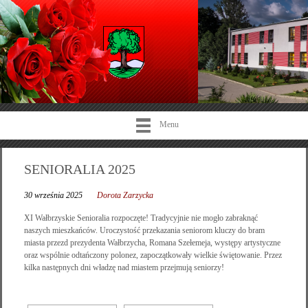
Menu
SENIORALIA 2025
30 września 2025
Dorota Zarzycka
XI Wałbrzyskie Senioralia rozpoczęte! Tradycyjnie nie mogło zabraknąć
naszych mieszkańców. Uroczystość przekazania seniorom kluczy do bram
miasta przezd prezydenta Wałbrzycha, Romana Szełemeja, występy artystyczne
oraz wspólnie odtańczony polonez, zapoczątkowały wielkie świętowanie. Przez
kilka następnych dni władzę nad miastem przejmują seniorzy!