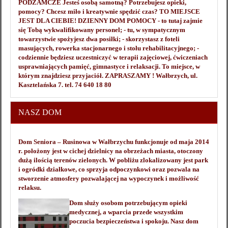
PODZAMCZE Jesteś osobą samotną? Potrzebujesz opieki,
pomocy? Chcesz miło i kreatywnie spędzić czas? TO MIEJSCE
JEST DLA CIEBIE! DZIENNY DOM POMOCY - to tutaj zajmie
się Tobą wykwalifikowany personel; - tu, w sympatycznym
towarzystwie spożyjesz dwa posiłki; - skorzystasz z foteli
masujących, rowerka stacjonarnego i stołu rehabilitacyjnego; -
codziennie będziesz uczestniczyć w terapii zajęciowej, ćwiczeniach
usprawniających pamięć, gimnastyce i relaksacji. To miejsce, w
którym znajdziesz przyjaciół. ZAPRASZAMY ! Wałbrzych, ul.
Kasztelańska 7. tel. 74 640 18 80
NASZ DOM
Dom Seniora – Rusinowa w Wałbrzychu funkcjonuje od maja 2014
r. położony jest w cichej dzielnicy na obrzeżach miasta, otoczony
dużą ilością terenów zielonych. W pobliżu zlokalizowany jest park
i ogródki działkowe, co sprzyja odpoczynkowi oraz pozwala na
stworzenie atmosfery pozwalającej na wypoczynek i możliwość
relaksu.
Dom służy osobom potrzebującym opieki
medycznej, a wparcia przede wszystkim
poczucia bezpieczeństwa i spokoju. Nasz dom