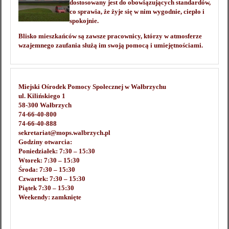
dostosowany jest do obowiązujących standardów,
co sprawia, że żyje się w nim wygodnie, ciepło i
spokojnie.
Blisko mieszkańców są zawsze pracownicy, którzy w atmosferze
wzajemnego zaufania służą im swoją pomocą i umiejętnościami.
Miejski Ośrodek Pomocy Społecznej w Wałbrzychu
ul. Kilińskiego 1
58-300 Wałbrzych
74-66-40-800
74-66-40-888
sekretariat@mops.walbrzych.pl
Godziny otwarcia:
Poniedziałek: 7:30 – 15:30
Wtorek: 7:30 – 15:30
Środa: 7:30 – 15:30
Czwartek: 7:30 – 15:30
Piątek 7:30 – 15:30
Weekendy: zamknięte