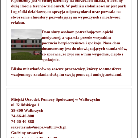
r. położony jest w cichej dzielnicy na obrzeżach miasta, otoczony
dużą ilością terenów zielonych. W pobliżu zlokalizowany jest park
i ogródki działkowe, co sprzyja odpoczynkowi oraz pozwala na
stworzenie atmosfery pozwalającej na wypoczynek i możliwość
relaksu.
Dom służy osobom potrzebującym opieki
medycznej, a wparcia przede wszystkim
poczucia bezpieczeństwa i spokoju. Nasz dom
dostosowany jest do obowiązujących standardów,
co sprawia, że żyje się w nim wygodnie, ciepło i
spokojnie.
Blisko mieszkańców są zawsze pracownicy, którzy w atmosferze
wzajemnego zaufania służą im swoją pomocą i umiejętnościami.
Miejski Ośrodek Pomocy Społecznej w Wałbrzychu
ul. Kilińskiego 1
58-300 Wałbrzych
74-66-40-800
74-66-40-888
sekretariat@mops.walbrzych.pl
Godziny otwarcia: