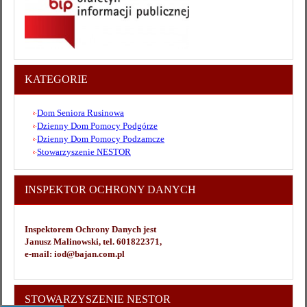
KATEGORIE
Dom Seniora Rusinowa
Dzienny Dom Pomocy Podgórze
Dzienny Dom Pomocy Podzamcze
Stowarzyszenie NESTOR
INSPEKTOR OCHRONY DANYCH
Inspektorem Ochrony Danych jest
Janusz Malinowski, tel. 601822371,
e-mail: iod@bajan.com.pl
STOWARZYSZENIE NESTOR