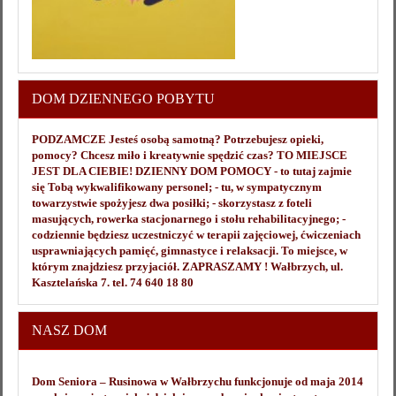
DOM DZIENNEGO POBYTU
PODZAMCZE Jesteś osobą samotną? Potrzebujesz opieki,
pomocy? Chcesz miło i kreatywnie spędzić czas? TO MIEJSCE
JEST DLA CIEBIE! DZIENNY DOM POMOCY - to tutaj zajmie
się Tobą wykwalifikowany personel; - tu, w sympatycznym
towarzystwie spożyjesz dwa posiłki; - skorzystasz z foteli
masujących, rowerka stacjonarnego i stołu rehabilitacyjnego; -
codziennie będziesz uczestniczyć w terapii zajęciowej, ćwiczeniach
usprawniających pamięć, gimnastyce i relaksacji. To miejsce, w
którym znajdziesz przyjaciół. ZAPRASZAMY ! Wałbrzych, ul.
Kasztelańska 7. tel. 74 640 18 80
NASZ DOM
Dom Seniora – Rusinowa w Wałbrzychu funkcjonuje od maja 2014