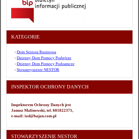
KATEGORIE
Dom Seniora Rusinowa
Dzienny Dom Pomocy Podgórze
Dzienny Dom Pomocy Podzamcze
Stowarzyszenie NESTOR
INSPEKTOR OCHRONY DANYCH
Inspektorem Ochrony Danych jest
Janusz Malinowski, tel. 601822371,
e-mail: iod@bajan.com.pl
STOWARZYSZENIE NESTOR