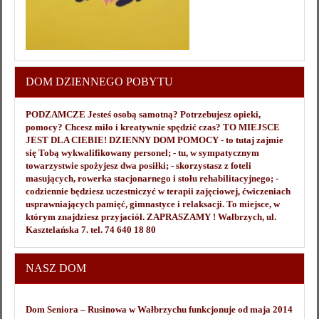
DOM DZIENNEGO POBYTU
PODZAMCZE Jesteś osobą samotną? Potrzebujesz opieki,
pomocy? Chcesz miło i kreatywnie spędzić czas? TO MIEJSCE
JEST DLA CIEBIE! DZIENNY DOM POMOCY - to tutaj zajmie
się Tobą wykwalifikowany personel; - tu, w sympatycznym
towarzystwie spożyjesz dwa posiłki; - skorzystasz z foteli
masujących, rowerka stacjonarnego i stołu rehabilitacyjnego; -
codziennie będziesz uczestniczyć w terapii zajęciowej, ćwiczeniach
usprawniających pamięć, gimnastyce i relaksacji. To miejsce, w
którym znajdziesz przyjaciół. ZAPRASZAMY ! Wałbrzych, ul.
Kasztelańska 7. tel. 74 640 18 80
NASZ DOM
Dom Seniora – Rusinowa w Wałbrzychu funkcjonuje od maja 2014