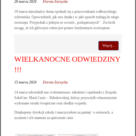
20 marca 2024
Dorota Zarzycka
19 marca mieszkańcy domu spotkali się z pracownikami wałbrzyskiego
schroniska. Opowiedzieli, jak ono działa i w jaki sposób trafiają do niego
zwierzęta. Przyjechali z jednym ze swoich , podopiecznych” . Zwrócili
uwagę, że ich głównym celem jest pomoc bezdomnym zwierzętom.
Więcej...
WIELKANOCNE ODWIEDZINY
!!!
15 marca 2024
Dorota Zarzycka
14 marca odwiedzili nas wolontariusze- młodzież i opiekunki z Zespołu
Szkół im. Marii Curie – Skłodowskiej, którzy przywieźli własnoręcznie
wykonane stroiki świąteczne oraz słodkie wypieki.
Dziękujemy dyrekcji szkoły i nauczycielom za pamięć o seniorach, a
uczniom i ich mamom za upieczenie ciast.