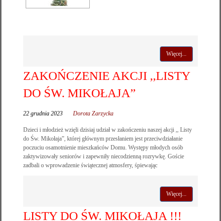
Więcej...
ZAKOŃCZENIE AKCJI ,,LISTY
DO ŚW. MIKOŁAJA”
22 grudnia 2023
Dorota Zarzycka
Dzieci i młodzież wzięli dzisiaj udział w zakończeniu naszej akcji ,, Listy
do Św. Mikołaja”, której głównym przesłaniem jest przeciwdziałanie
poczuciu osamotnienie mieszkańców Domu. Występy młodych osób
zaktywizowały seniorów i zapewniły niecodzienną rozrywkę. Goście
zadbali o wprowadzenie świątecznej atmosfery, śpiewając
Więcej...
LISTY DO ŚW. MIKOŁAJA !!!