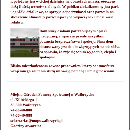
r. położony jest w cichej dzielnicy na obrzeżach miasta, otoczony
dużą ilością terenów zielonych. W pobliżu zlokalizowany jest park
i ogródki działkowe, co sprzyja odpoczynkowi oraz pozwala na
stworzenie atmosfery pozwalającej na wypoczynek i możliwość
relaksu.
Dom służy osobom potrzebującym opieki
medycznej, a wparcia przede wszystkim
poczucia bezpieczeństwa i spokoju. Nasz dom
dostosowany jest do obowiązujących standardów,
co sprawia, że żyje się w nim wygodnie, ciepło i
spokojnie.
Blisko mieszkańców są zawsze pracownicy, którzy w atmosferze
wzajemnego zaufania służą im swoją pomocą i umiejętnościami.
Miejski Ośrodek Pomocy Społecznej w Wałbrzychu
ul. Kilińskiego 1
58-300 Wałbrzych
74-66-40-800
74-66-40-888
sekretariat@mops.walbrzych.pl
Godziny otwarcia: