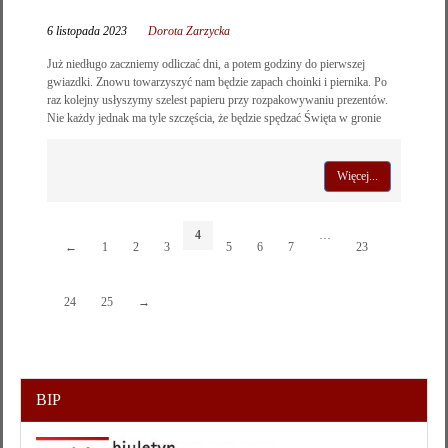
6 listopada 2023
Dorota Zarzycka
Już niedługo zaczniemy odliczać dni, a potem godziny do pierwszej
gwiazdki. Znowu towarzyszyć nam będzie zapach choinki i piernika. Po
raz kolejny usłyszymy szelest papieru przy rozpakowywaniu prezentów.
Nie każdy jednak ma tyle szczęścia, że będzie spędzać Święta w gronie
Więcej...
4
…
←
1
2
3
5
6
7
23
24
25
→
BIP