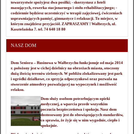
towarzystwie spożyjesz dwa posiłki; - skorzystasz z foteli
masujących, rowerka stacjonarnego i stołu rehabilitacyjnego; -
codziennie będziesz uczestniczyć w terapii zajęciowej, ćwiczeniach
usprawniających pamięć, gimnastyce i relaksacji. To miejsce, w
którym znajdziesz przyjaciół. ZAPRASZAMY ! Wałbrzych, ul.
Kasztelańska 7. tel. 74 640 18 80
NASZ DOM
Dom Seniora – Rusinowa w Wałbrzychu funkcjonuje od maja 2014
r. położony jest w cichej dzielnicy na obrzeżach miasta, otoczony
dużą ilością terenów zielonych. W pobliżu zlokalizowany jest park
i ogródki działkowe, co sprzyja odpoczynkowi oraz pozwala na
stworzenie atmosfery pozwalającej na wypoczynek i możliwość
relaksu.
Dom służy osobom potrzebującym opieki
medycznej, a wparcia przede wszystkim
poczucia bezpieczeństwa i spokoju. Nasz dom
dostosowany jest do obowiązujących standardów,
co sprawia, że żyje się w nim wygodnie, ciepło i
spokojnie.