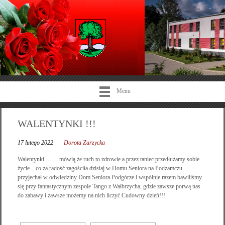
Menu
WALENTYNKI !!!
17 lutego 2022
Dorota Zarzycka
Walentynki …… mówią że ruch to zdrowie a przez taniec przedłużamy sobie
życie…co za radość zagościła dzisiaj w Domu Seniora na Podzamczu
przyjechał w odwiedziny Dom Seniora Podgórze i wspólnie razem bawiliśmy
się przy fantastycznym zespole Tango z Wałbrzycha, gdzie zawsze porwą nas
do zabawy i zawsze możemy na nich liczyć Cudowny dzień!!!