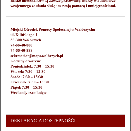
Blisko mieszkańców są zawsze pracownicy, którzy w atmosferze
wzajemnego zaufania służą im swoją pomocą i umiejętnościami.
Miejski Ośrodek Pomocy Społecznej w Wałbrzychu
ul. Kilińskiego 1
58-300 Wałbrzych
74-66-40-800
74-66-40-888
sekretariat@mops.walbrzych.pl
Godziny otwarcia:
Poniedziałek: 7:30 – 15:30
Wtorek: 7:30 – 15:30
Środa: 7:30 – 15:30
Czwartek: 7:30 – 15:30
Piątek 7:30 – 15:30
Weekendy: zamknięte
DEKLARACJA DOSTEPNOŚĆI