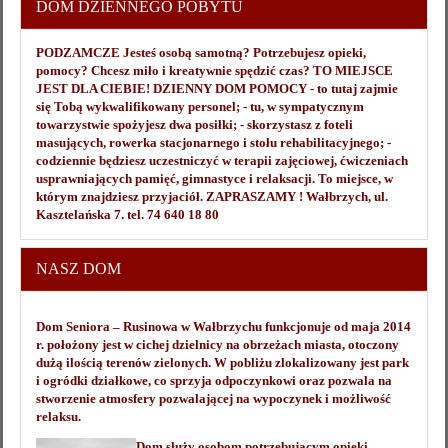
DOM DZIENNEGO POBYTU
PODZAMCZE Jesteś osobą samotną? Potrzebujesz opieki,
pomocy? Chcesz miło i kreatywnie spędzić czas? TO MIEJSCE
JEST DLA CIEBIE! DZIENNY DOM POMOCY - to tutaj zajmie
się Tobą wykwalifikowany personel; - tu, w sympatycznym
towarzystwie spożyjesz dwa posiłki; - skorzystasz z foteli
masujących, rowerka stacjonarnego i stołu rehabilitacyjnego; -
codziennie będziesz uczestniczyć w terapii zajęciowej, ćwiczeniach
usprawniających pamięć, gimnastyce i relaksacji. To miejsce, w
którym znajdziesz przyjaciół. ZAPRASZAMY ! Wałbrzych, ul.
Kasztelańska 7. tel. 74 640 18 80
NASZ DOM
Dom Seniora – Rusinowa w Wałbrzychu funkcjonuje od maja 2014
r. położony jest w cichej dzielnicy na obrzeżach miasta, otoczony
dużą ilością terenów zielonych. W pobliżu zlokalizowany jest park
i ogródki działkowe, co sprzyja odpoczynkowi oraz pozwala na
stworzenie atmosfery pozwalającej na wypoczynek i możliwość
relaksu.
Dom służy osobom potrzebującym opieki