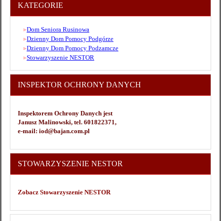
KATEGORIE
Dom Seniora Rusinowa
Dzienny Dom Pomocy Podgórze
Dzienny Dom Pomocy Podzamcze
Stowarzyszenie NESTOR
INSPEKTOR OCHRONY DANYCH
Inspektorem Ochrony Danych jest
Janusz Malinowski, tel. 601822371,
e-mail: iod@bajan.com.pl
STOWARZYSZENIE NESTOR
Zobacz Stowarzyszenie NESTOR