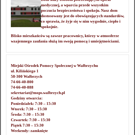
medycznej, a wparcia przede wszystkim
poczucia bezpieczeństwa i spokoju. Nasz dom
dostosowany jest do obowiązujących standardów,
co sprawia, że żyje się w nim wygodnie, ciepło i
spokojnie.
Blisko mieszkańców są zawsze pracownicy, którzy w atmosferze
wzajemnego zaufania służą im swoją pomocą i umiejętnościami.
Miejski Ośrodek Pomocy Społecznej w Wałbrzychu
ul. Kilińskiego 1
58-300 Wałbrzych
74-66-40-800
74-66-40-888
sekretariat@mops.walbrzych.pl
Godziny otwarcia:
Poniedziałek: 7:30 – 15:30
Wtorek: 7:30 – 15:30
Środa: 7:30 – 15:30
Czwartek: 7:30 – 15:30
Piątek 7:30 – 15:30
Weekendy: zamknięte